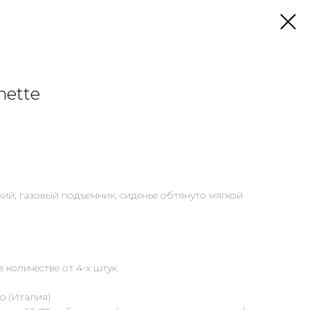
nette
ий; газовый подъемник, сиденье обтянуто мягкой
 количестве от 4-х штук.
o (Италия)