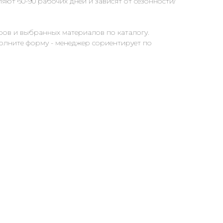
яют 60-90 рабочих дней и зависят от сезонности/
ров и выбранных материалов по каталогу.
полните форму - менеджер сориентирует по