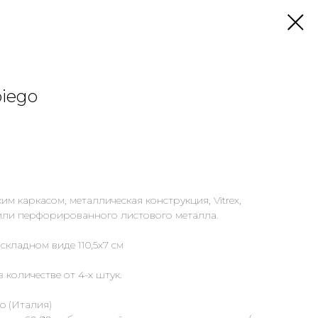
iego
им каркасом, металлическая конструкция, Vitrex,
 или перфорированного листового металла.
 складном виде 110,5х7 см
 количестве от 4-х штук.
o (Италия)