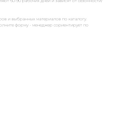
яют 60-90 рабочих дней и зависят от сезонности/
ров и выбранных материалов по каталогу.
полните форму - менеджер сориентирует по