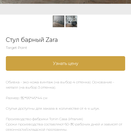
Стул барный Zara
Target Point
Узнать цену
Обивка - эко-кожа винтаж (на выбор 4 оттенка). Основание -
металл (на выбор 3 оттенка).
Размер: 92*66*46*44 см
Стулья доступны для заказа в количестве от 4-х штук.
Производство фабрики Tonin Casa (Италия)
Сроки производства составляют 60-90 рабочих дней и зависят от
сезонности/складской программы.