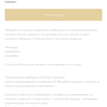
Cattelan
Узнать цену
Табурет со стальным каркасом, обтянутым синтетической кожей,
синтетическим нубуком, микронубуком или мягкой кожей
согласно образцу. Стеганый чехол на спинку сиденья.
Размеры:
45x53x104h
45x51x94h
Стулья доступны для заказа в количестве от 4-х штук.
Производство фабрики Cattelan (Италия)
Сроки производства составляют 60-90 рабочих дней и зависят от
сезонности/складской программы.
Стоимость зависит от размеров и выбранных материалов по
каталогу. Нажмите "Узнать цену" и заполните форму - менеджер
сориентирует по точной цене.