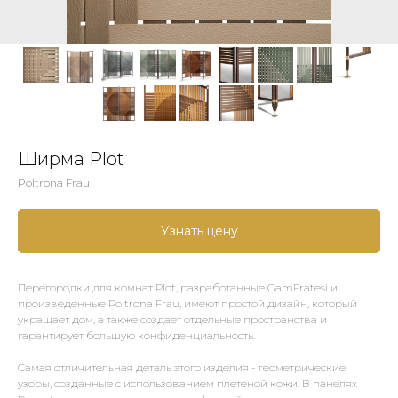
Ширма Plot
Poltrona Frau
Узнать цену
Перегородки для комнат Plot, разработанные GamFratesi и
произведенные Poltrona Frau, имеют простой дизайн, который
украшает дом, а также создает отдельные пространства и
гарантирует большую конфиденциальность.
Самая отличительная деталь этого изделия - геометрические
узоры, созданные с использованием плетеной кожи. В панелях