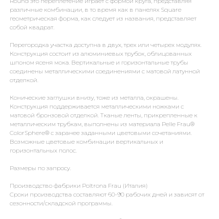
Round это переплетение играет с формой круга, представляя
различные комбинации, в то время как в панелях Square
геометрическая форма, как следует из названия, представляет
собой квадрат.
Перегородка участка доступна в двух, трех или четырех модулях.
Конструкция состоит из алюминиевых трубок, облицованных
шпоном ясеня мока. Вертикальные и горизонтальные трубы
соединены металлическими соединениями с матовой латунной
отделкой.
Конические заглушки внизу, тоже из металла, окрашены.
Конструкция поддерживается металлическими ножками с
матовой бронзовой отделкой. Тканые ленты, прикрепленные к
металлическим трубкам, выполнены из материала Pelle Frau®
ColorSphere® с заранее заданными цветовыми сочетаниями.
Возможные цветовые комбинации вертикальных и
горизонтальных полос.
Размеры по запросу.
Производство фабрики Poltrona Frau (Италия)
Сроки производства составляют 60-90 рабочих дней и зависят от
сезонности/складской программы.