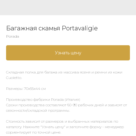
Багажная скамья Portavaligie
Porada
Узнать цену
Складная полка для багажа из массива ясеня и ремни из кожи
Cuoietto.
Размеры: 70х55х44 см
Производство фабрики Porada (Италия)
Сроки производства составляют 60-90 рабочих дней и зависят от
сезонности/складской программы.
Стоимость зависит от размеров и выбранных материалов по
каталогу. Нажмите "Узнать цену" и заполните форму - менеджер
сориентирует по точной цене.