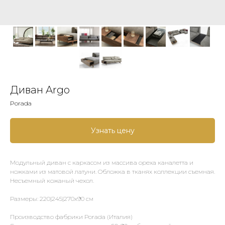
Диван Argo
Porada
Узнать цену
Модульный диван с каркасом из массива ореха каналетта и
ножками из матовой латуни. Обложка в тканях коллекции съемная.
Несъемный кожаный чехол.
Размеры: 220|245|270х90 см
Производство фабрики Porada (Италия)