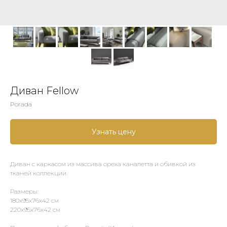
Диван Fellow
Porada
Узнать цену
Диван с каркасом из массива ореха каналетта и обивкой из
тканей коллекции.
Размеры:
180х95х76х42 см
220х95х76х42 см