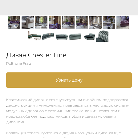
Диван Chester Line
Poltrona Frau
Узнать цену
Классический диван с его скульптурным дизайном подвергается
деконструкции и умножению, превращаясь в настоящую систему
модульных диванов с различными элементами: шезлонгом и
креслом, оба без подлокотников, пуфом и двумя угловыми
диванами.
Коллекция теперь дополнена двумя изогнутыми диванами, с