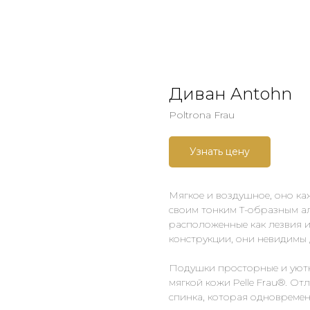
Диван Antohn
Poltrona Frau
Узнать цену
Мягкое и воздушное, оно к
своим тонким Т-образным а
расположенные как лезвия и
конструкции, они невидимы 
Подушки просторные и уютн
мягкой кожи Pelle Frau®. О
спинка, которая одновреме