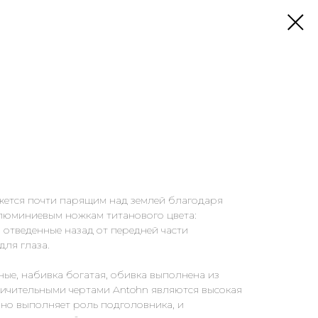
ажется почти парящим над землей благодаря
люминиевым ножкам титанового цвета:
 отведенные назад от передней части
для глаза.
ые, набивка богатая, обивка выполнена из
тличительными чертами Antohn являются высокая
нно выполняет роль подголовника, и