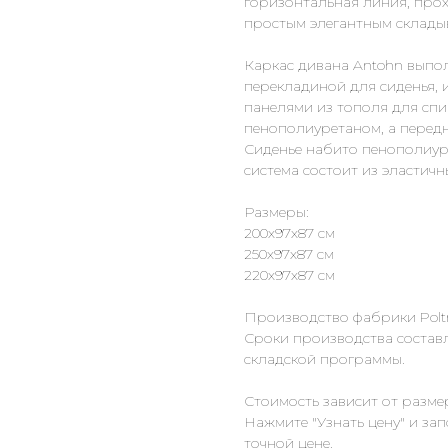
горизонтальная линия, прох
простым элегантным склады
Каркас дивана Antohn выпол
перекладиной для сиденья, 
панелями из тополя для спи
пенополиуретаном, а передн
Сиденье набито пенополиу
система состоит из эластичн
Размеры:
200х97х87 см
250х97х87 см
220х97х87 см
Производство фабрики Poltr
Сроки производства составл
складской программы.
Стоимость зависит от разме
Нажмите "Узнать цену" и за
точной цене.