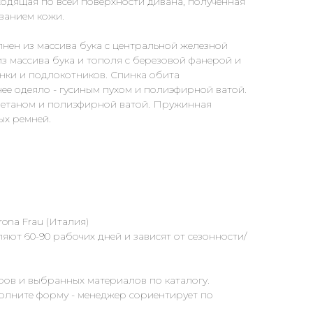
одящая по всей поверхности дивана, полученная
ванием кожи.
нен из массива бука с центральной железной
из массива бука и тополя с березовой фанерой и
нки и подлокотников. Спинка обита
ее одеяло - гусиным пухом и полиэфирной ватой.
ретаном и полиэфирной ватой. Пружинная
ых ремней.
ona Frau (Италия)
яют 60-90 рабочих дней и зависят от сезонности/
ров и выбранных материалов по каталогу.
полните форму - менеджер сориентирует по