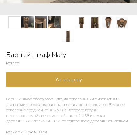
Барный шкаф Mary
Porada
Узнать цену
Барный шкаф оборудован двумя отделениями с изогнутыми
дверцами из ореха каналетта и деталями из стекла Ice. Верхнее
отделение с задней крышкой из матового латуни,
перезаряжаемой светодиодной лампой USB и двумя
деревянными полками. Нижнее отделение с деревянной полкой.
Размеры: 50х49х150 см