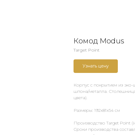
Комод Modus
Target Point
Узнать цену
Корпус с покрытием из эко-ш
шпона/металла. Столешница 
цвета).
Размеры: 192х81х54 см
Производство Target Point (
Сроки производства составл