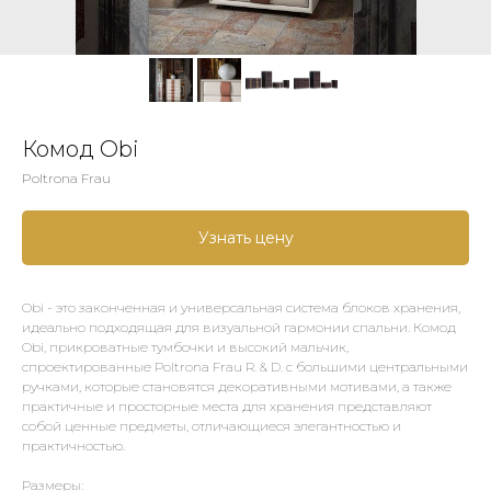
Комод Obi
Poltrona Frau
Узнать цену
Obi - это законченная и универсальная система блоков хранения,
идеально подходящая для визуальной гармонии спальни. Комод
Obi, прикроватные тумбочки и высокий мальчик,
спроектированные Poltrona Frau R. & D. с большими центральными
ручками, которые становятся декоративными мотивами, а также
практичные и просторные места для хранения представляют
собой ценные предметы, отличающиеся элегантностью и
практичностью.
Размеры: