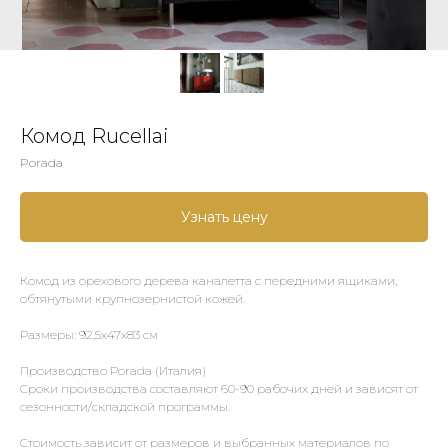
Комод Rucellai
Porada
Узнать цену
Комод из орехового дерева каналетта с передними ящиками,
обтянутыми крупнозернистой кожей.
Размеры: 92,5х47х83 см
Производство Porada (Италия)
Сроки производства составляют 60-90 рабочих дней и зависят от
сезонности/складской программы.
Стоимость зависит от размеров и выбранных материалов по