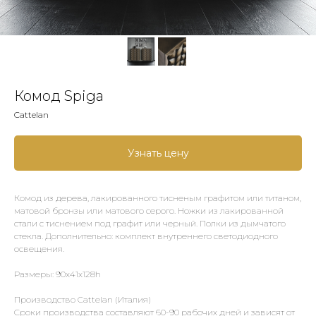
Комод Spiga
Cattelan
Узнать цену
Комод из дерева, лакированного тисненым графитом или титаном,
матовой бронзы или матового серого. Ножки из лакированной
стали с тиснением под графит или черный. Полки из дымчатого
стекла. Дополнительно: комплект внутреннего светодиодного
освещения.
Размеры: 90x41x128h
Производство Cattelan (Италия)
Сроки производства составляют 60-90 рабочих дней и зависят от