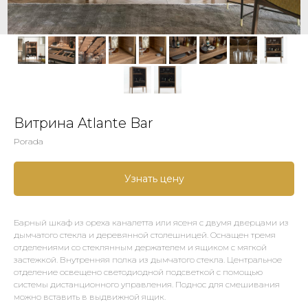
Витрина Atlante Bar
Porada
Узнать цену
Барный шкаф из ореха каналетта или ясеня с двумя дверцами из
дымчатого стекла и деревянной столешницей. Оснащен тремя
отделениями со стеклянным держателем и ящиком с мягкой
застежкой. Внутренняя полка из дымчатого стекла. Центральное
отделение освещено светодиодной подсветкой с помощью
системы дистанционного управления. Поднос для смешивания
можно вставить в выдвижной ящик.