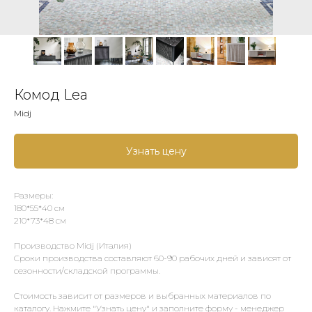
Комод Lea
Midj
Узнать цену
Размеры:
180*55*40 см
210*73*48 см
Производство Midj (Италия)
Сроки производства составляют 60-90 рабочих дней и зависят от
сезонности/складской программы.
Стоимость зависит от размеров и выбранных материалов по
каталогу. Нажмите "Узнать цену" и заполните форму - менеджер