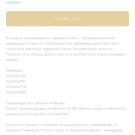
Cattelan
Узнать цену
Комод из лакированного дерева титан с полиуретановыми
дверцами. Ножки из полированной нержавеющей стали или
покрытые матовым графитом лаком. Внутренние полки из
прозрачного стекла. Дополнительно: внутренний ящик в каждой
двери.
Размеры:
147x46x73h
147x46x83h
220x46x73h
220x46x83h
Производство Cattelan (Италия)
Сроки производства составляют 60-90 рабочих дней и зависят от
сезонности/складской программы.
Стоимость зависит от размеров и выбранных материалов по
каталогу. Нажмите "Узнать цену" и заполните форму - менеджер