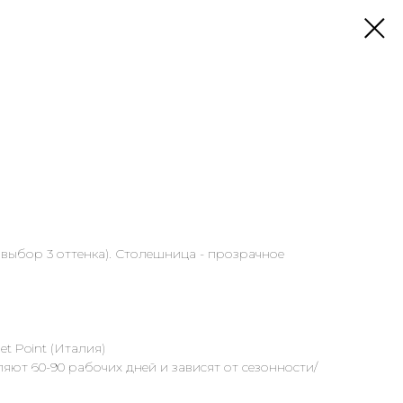
 выбор 3 оттенка). Столешница - прозрачное
t Point (Италия)
яют 60-90 рабочих дней и зависят от сезонности/