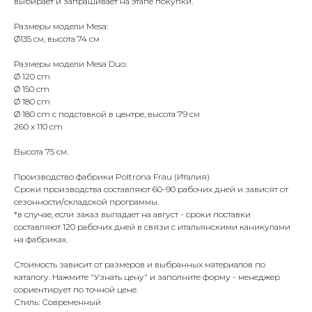
выбирает и запрашивает на этапе покупки.
Размеры модели Mesa:
Ø135 см, высота 74 см
Размеры модели Mesa Duo:
Ø 120 cm
Ø 150 cm
Ø 180 cm
Ø 180 cm с подставкой в центре, высота 79 см
260 x 110 cm
Высота 75 см.
Производство фабрики Poltrona Frau (Италия)
Сроки производства составляют 60-90 рабочих дней и зависят от
сезонности/складской программы.
*в случае, если заказ выпадает на август - сроки поставки
составляют 120 рабочих дней в связи с итальянскими каникулами
на фабриках.
Стоимость зависит от размеров и выбранных материалов по
каталогу. Нажмите "Узнать цену" и заполните форму - менеджер
сориентирует по точной цене.
Стиль: Современный