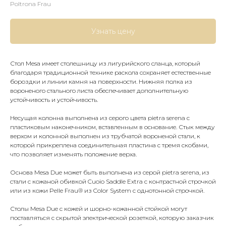
Poltrona Frau
Узнать цену
Стол Mesa имеет столешницу из лигурийского сланца, который
благодаря традиционной технике раскола сохраняет естественные
бороздки и линии камня на поверхности. Нижняя полка из
вороненого стального листа обеспечивает дополнительную
устойчивость и устойчивость.
Несущая колонна выполнена из серого цвета pietra serena с
пластиковым наконечником, вставленным в основание. Стык между
верхом и колонной выполнен из трубчатой вороненой стали, к
которой прикреплена соединительная пластина с тремя скобами,
что позволяет изменять положение верха.
Основа Mesa Due может быть выполнена из серой pietra serena, из
стали с кожаной обивкой Cuoio Saddle Extra с контрастной строчкой
или из кожи Pelle Frau® из Color System с однотонной строчкой.
Столы Mesa Due с кожей и шорно-кожанной стойкой могут
поставляться с скрытой электрической розеткой, которую заказчик