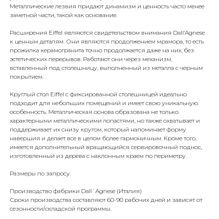
Металлические лезвия придают динамизм и ценность часто менее
заметной части, такой как основание.
Расширения Eiffel являются свидетельством внимания Dall’Agnese
к ценным деталям. Они являются продолжением мрамора, то есть
прожилка керамогранита точно продолжается даже на них, без
эстетических перерывов. Работают они через механизм,
вставленный под столешницу, выполненный из металла с черным
покрытием.
Круглый стол Eiffel с фиксированной столешницей идеально
подходит для небольших помещений и имеет свою уникальную
особенность. Металлическая основа образована не только
характерными металлическими лопастями, но также охватывает и
поддерживает их снизу кругом, который напоминает форму
навершия и делает все в целом более гармоничным. Кроме того,
имеется дополнительный вращающийся сервировочный поднос,
изготовленный из дерева с наклонным краем по периметру.
Размеры по запросу.
Производство фабрики Dall`Agnese (Италия)
Сроки производства составляют 60-90 рабочих дней и зависят от
сезонности/складской программы.