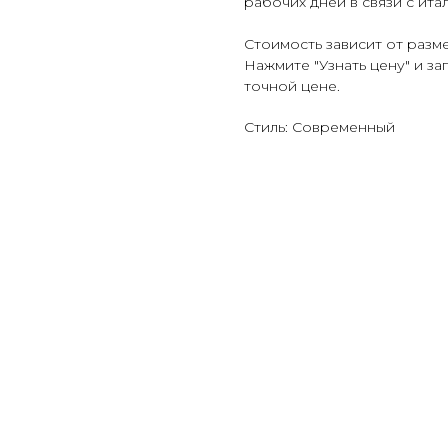
рабочих дней в связи с ита
Стоимость зависит от разм
Нажмите "Узнать цену" и з
точной цене.
Стиль: Современный