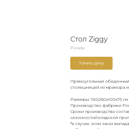
Стол Ziggy
Porada
Узнать цену
Прямоугольный обеденный с
столешницей из мрамора ил
Размеры: 150|260x100х75 см
Производство фабрики Por
Сроки производства состав
сезонности/складской про
*в случае, если заказ выпад