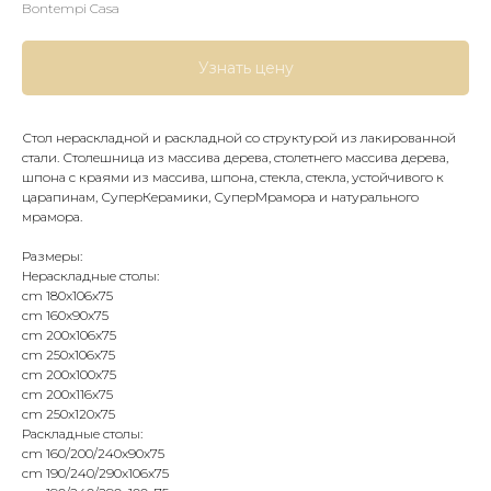
Bontempi Casa
Узнать цену
Стол нераскладной и раскладной со структурой из лакированной
стали. Столешница из массива дерева, столетнего массива дерева,
шпона с краями из массива, шпона, стекла, стекла, устойчивого к
царапинам, СуперКерамики, СуперМрамора и натурального
мрамора.
Размеры:
Нераскладные столы:
cm 180x106x75
cm 160x90x75
cm 200x106x75
cm 250x106x75
cm 200x100x75
cm 200x116x75
cm 250x120x75
Раскладные столы:
cm 160/200/240x90x75
cm 190/240/290x106x75