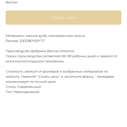
Bamax
Узнать цену
Материалы: массив дуба, полированная латунь
Размер: 200/280*100*77
Производство фабрики Bamax (Италия)
Сроки производства составляют 60-90 рабочих дней и зависят от
сезонности/складской программы.
Стоимость зависит от размеров и выбранных материалов по
каталогу. Нажмите "Узнать цену" и заполните форму - менеджер
сориентирует по точной цене.
Стиль: Современный
Тип: Нераздвижной