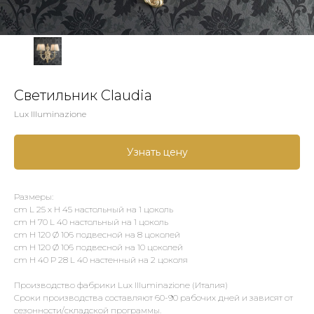
Светильник Claudia
Lux Illuminazione
Узнать цену
Размеры:
cm L 25 x H 45 настольный на 1 цоколь
cm H 70 L 40 настольный на 1 цоколь
cm H 120 Ø 106 подвесной на 8 цоколей
cm H 120 Ø 106 подвесной на 10 цоколей
cm H 40 P 28 L 40 настенный на 2 цоколя
Производство фабрики Lux Illuminazione (Италия)
Сроки производства составляют 60-90 рабочих дней и зависят от
сезонности/складской программы.