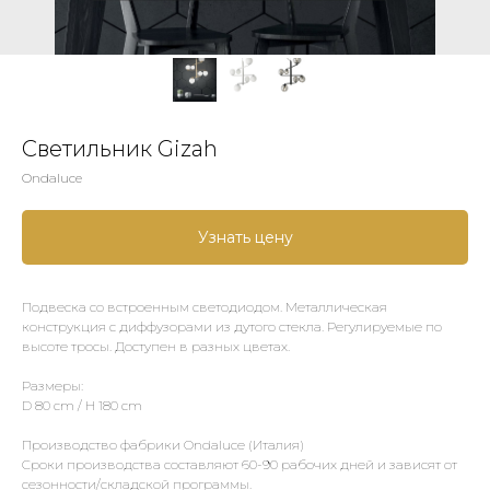
Светильник Gizah
Ondaluce
Узнать цену
Подвеска со встроенным светодиодом. Металлическая
конструкция с диффузорами из дутого стекла. Регулируемые по
высоте тросы. Доступен в разных цветах.
Размеры:
D 80 cm / H 180 cm
Производство фабрики Ondaluce (Италия)
Сроки производства составляют 60-90 рабочих дней и зависят от
сезонности/складской программы.