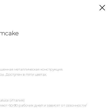
umcake
шенная металлическая конструкция.
ы. Доступен в пяти цветах.
luce (Италия)
яют 60-90 рабочих дней и зависят от сезонности/