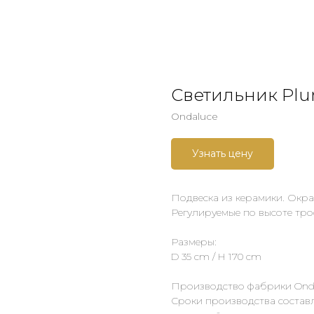
Светильник Pl
Ondaluce
Узнать цену
Подвеска из керамики. Окра
Регулируемые по высоте трос
Размеры:
D 35 cm / H 170 cm
Производство фабрики Onda
Сроки производства составл