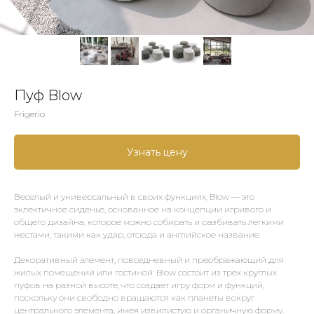
Пуф Blow
Frigerio
Узнать цену
Веселый и универсальный в своих функциях, Blow — это
эклектичное сиденье, основанное на концепции игривого и
общего дизайна, которое можно собирать и разбивать легкими
жестами, такими как удар, отсюда и английское название.
Декоративный элемент, повседневный и преображающий для
жилых помещений или гостиной: Blow состоит из трех круглых
пуфов на разной высоте, что создает игру форм и функций,
поскольку они свободно вращаются как планеты вокруг
центрального элемента, имея извилистую и органичную форму.