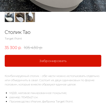
Cтолик Tao
Target Point
35 300
р.
105 430
р.
Забронировать
Комбинируемый столик - обе части можно использовать отдельно
или объединить в овал. Состоит из двух одинаковых по форме
половин, которые вместе образуют единое целое.
МДФ, матовое лакированное покрытие;
размер: 110х65х21 см.
Производство Италия, фабрика Target Point.