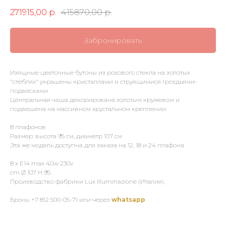
271915,00
р.
415870,00
р.
Забронировать
Изящные цветочные бутоны из розового стекла на золотых
"стеблях" украшены кристаллами и струящимися гроздьями-
подвесками.
Центральная чаша декорирована золотым кружевом и
подвешена на массивном хрустальном креплении.
8 плафонов
Размер: высота 95 см, диаметр 107 см
Эта же модель доступна для заказа на 12, 18 и 24 плафона.
8 x E14 max 40w 230v
cm Ø 107 H 95
Производство фабрики Lux Illuminazione (Италия).
Бронь: +7 812 500-05-71 или через
whatsapp