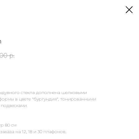
n
,00
р.
выдувного стекла дополнена шелковыми
ормы в цвете "бургундия", тонированными
подвесками.
тр 80 см
аказа на 12, 18 и 30 плафонов.