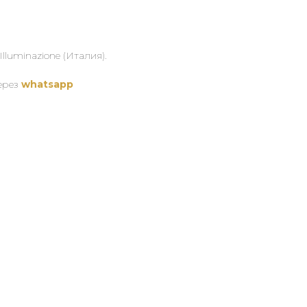
luminazione (Италия).
через
whatsapp