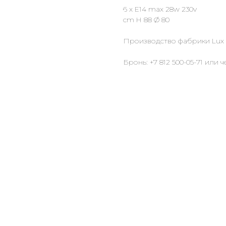
6 x E14 max 28w 230v
cm H 88 Ø 80
Производство фабрики Lux Il
Бронь: +7 812 500-05-71 или 