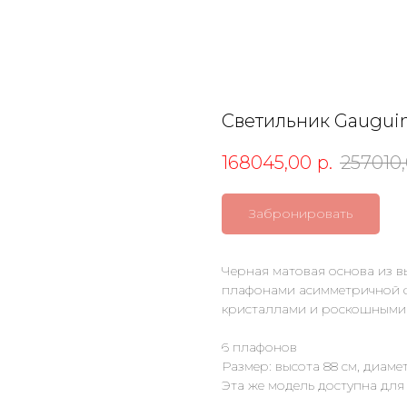
Светильник Gaugui
168045,00
р.
257010
Забронировать
Черная матовая основа из 
плафонами асимметричной ф
кристаллами и роскошными 
6 плафонов
Размер: высота 88 см, диаме
Эта же модель доступна для з