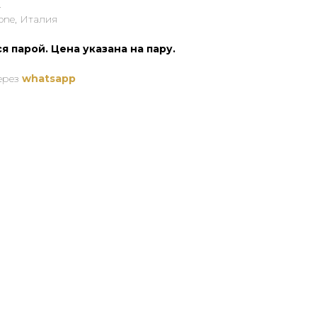
.
one, Италия
я парой. Цена указана на пару.
через
whatsapp