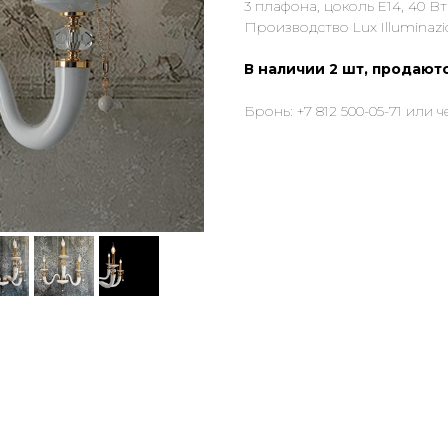
3 плафона, цоколь E14, 40 Вт
Производство Lux Illuminazi
В наличии 2 шт, продаютс
Бронь: +7 812 500-05-71 или 