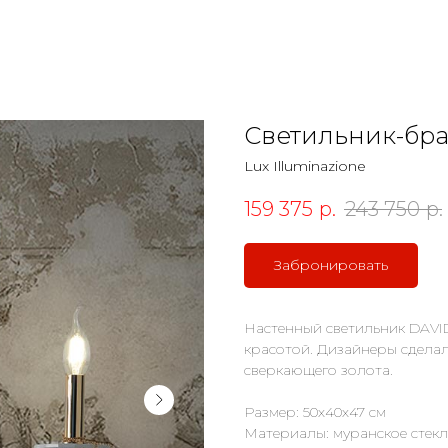
Светильник-бра
Lux Illuminazione
159 375
р.
243 750
р.
Забронировать
Настенный светильник DAVID
красотой. Дизайнеры сделал
сверкающего золота.
Размер: 50х40х47 см
Материалы: муранское стекло