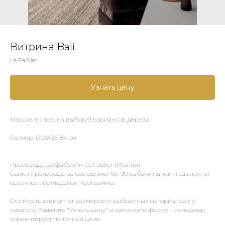
Витрина Bali
Le Fablier
Узнать цену
Массив в лаке, на выбор 9 вариантов дерева.
Размер: 120X43X184 см
Производство фабрики Le Fablier (Италия)
Сроки производства составляют 60-90 рабочих дней и зависят от
сезонности/складской программы.
Стоимость зависит от размеров и выбранных материалов по
каталогу. Нажмите "Узнать цену" и заполните форму - менеджер
сориентирует по точной цене.