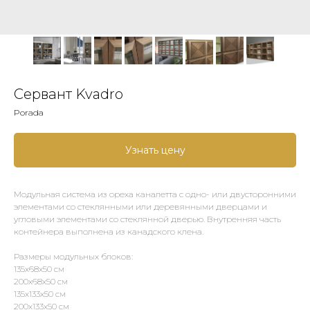
Сервант Kvadro
Porada
Узнать цену
Модульная система из ореха каналетта с одно- или двусторонними
элементами со стеклянными или деревянными дверцами и
угловыми элементами со стеклянной дверью. Внутренняя часть
контейнера выполнена из канадского клена.
Размеры модульных блоков:
135х68х50 см
200х68х50 см
135х133х50 см
200х133х50 см