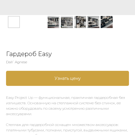
Гардероб Easy
Dall`Agnese
Узнать цену
Easy Project Up — функциональная, практичная гардеробная без
излишеств. Основанную на стеллажной системе без спинок, ее
можно оборудовать по своему усмотрению различными
аксессуарами.
Стеллаж для гардеробной оснащен множеством аксессуаров:
платяными тубусами, полками, прислугой, выдвижными ящиками,