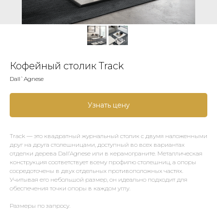
Кофейный столик Track
Dall`Agnese
Узнать цену
Track — это квадратный журнальный столик с двумя наложенными
друг на друга столешницами, доступный во всех вариантах
отделки дерева Dall’Agnese или в керамограните. Металлическая
конструкция соответствует всему профилю столешниц, а опоры
сосредоточены в двух отдельных противоположных частях.
Учитывая его небольшой размер, он идеально подходит для
обеспечения точки опоры в каждом углу.
Размеры по запросу.