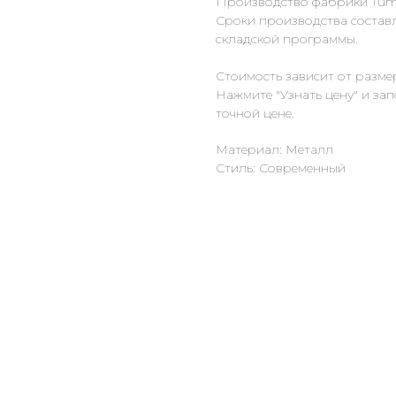
Производство фабрики Tumi
Сроки производства составл
складской программы.
Стоимость зависит от разме
Нажмите "Узнать цену" и за
точной цене.
Материал: Металл
Стиль: Современный