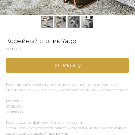
Кофейный столик Yago
Cattelan
Узнать цену
Приставной столик с рамой и столешницей из лакированной
стали с тиснением под титан, матовой бронзы или матового серого.
Размеры:
37x18x50h
37x18x55h
Производство фабрики Cattelan (Италия)
Сроки производства составляют 60-90 рабочих дней и зависят от
сезонности/складской программы.