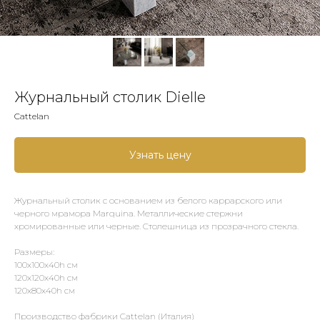
Журнальный столик Dielle
Cattelan
Узнать цену
Журнальный столик с основанием из белого каррарского или
черного мрамора Marquina. Металлические стержни
хромированные или черные. Столешница из прозрачного стекла.
Размеры:
100x100x40h см
120x120x40h см
120x80x40h см
Производство фабрики Cattelan (Италия)