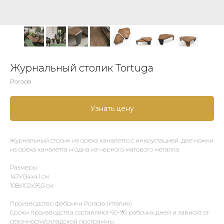
Журнальный столик Tortuga
Porada
Узнать цену
Журнальный столик из ореха каналетто с инкрустацией, две ножки
из ореха каналетта и одна из черного матового металла.
Размеры:
147х134х41 см
108х102х36,5 см
Производство фабрики Porada (Италия)
Сроки производства составляют 60-90 рабочих дней и зависят от
сезонности/складской программы.