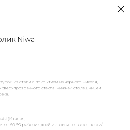
олик Niwa
турой из стали с покрытием из черного никеля,
о сверхпрозрачного стекла, нижней столешницей
реха.
tti (Италия)
яют 60-90 рабочих дней и зависят от сезонности/