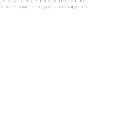
ров и выбранных материалов по каталогу.
полните форму - менеджер сориентирует по