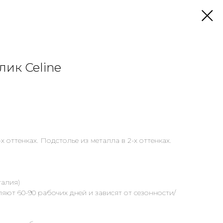
лик Celine
 оттенках. Подстолье из металла в 2-х оттенках.
талия)
яют 60-90 рабочих дней и зависят от сезонности/