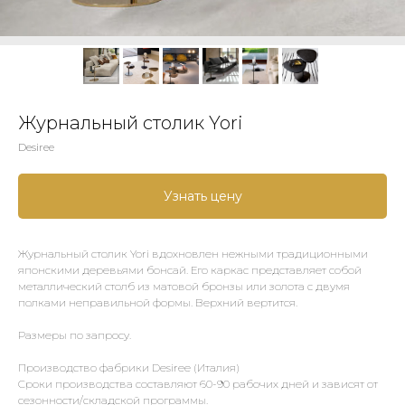
Журнальный столик Yori
Desiree
Узнать цену
Журнальный столик Yori вдохновлен нежными традиционными
японскими деревьями бонсай. Его каркас представляет собой
металлический столб из матовой бронзы или золота с двумя
полками неправильной формы. Верхний вертится.
Размеры по запросу.
Производство фабрики Desiree (Италия)
Сроки производства составляют 60-90 рабочих дней и зависят от
сезонности/складской программы.