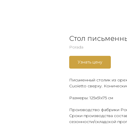
Стол письменны
Porada
Узнать цену
Письменный столик из орех
Cuoietto сверху. Коническ
Размеры: 125х51х75 см
Производство фабрики Por
Сроки производства состав
сезонности/складской про