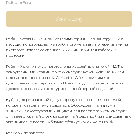
Poltrona Frau
Узнать цену
Рабочие столы CEO Cube Desk асимметричны по конструкции с
несущей конструкцией из трубчатого металла и поперечинами из
листового металла со специальными нишами для кабелей и
проводки.
Рабочий стол и ножка изготовлены из двойных панелей МДФ с
закругленными краями, обитых снаружи кожей Pelle Frau® или
отделанных шпоном ореха Canaletto. Обе версии имеют
центральную кожаную панель. Панели под верхом выполнены из
древесного волокна с текстурированной черной отделкой.
Куб, поддерживающий одну сторону стола, оснащен системой,
которая позволяет ему вращаться. Оборудованный двумя
ящиками с аксессуарами и ящиком для папок с замком, снаружи
он имеет открытый отсек, разделенный решеткой из полированных
алюминиевых полок. Куб также обтянут кожей Pelle Frau®.
Размеры по запросу.