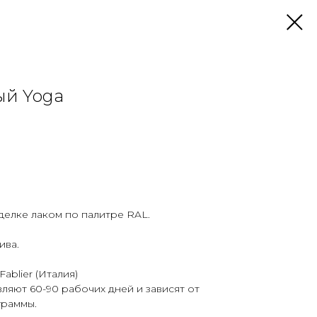
ый Yoga
делке лаком по палитре RAL.
ива.
ablier (Италия)
ляют 60-90 рабочих дней и зависят от
граммы.