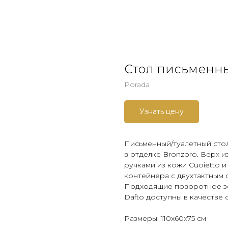
Стол письменны
Porada
Узнать цену
Письменный/туалетный стол
в отделке Bronzoro. Верх и
ручками из кожи Cuoietto 
контейнера с двухтактным 
Подходящие поворотное зе
Dafto доступны в качестве 
Размеры: 110х60х75 см