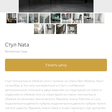
Стул Nata
Bontempi Casa
Узнать цену
Стул полностью в обивке или с ногами из стали без обивки. Кант
на выбор, в тон или контрастный и Стул с сгибаемой
эргономичной спинкой в двух версиях со структурой из стали и
сидением в обивке или со структурой из стали, полностью в
обивке из экокожи, технического бархата, ткани Mambo и Lulù,
водонепроницаемого нубука, водонепроницаемого нубука принт,
чистой шерсти, бархата, ткани Decò и кожи премиум. стул доступен