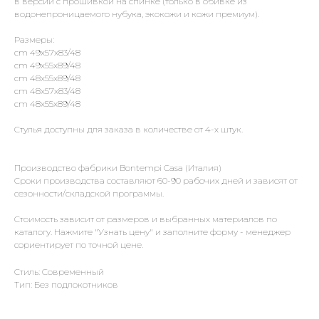
в версии с прошивкой на спинке (только в обивке из
водонепроницаемого нубука, экокожи и кожи премиум).
Размеры:
cm 49x57x83/48
cm 49x55x89/48
cm 48x55x89/48
cm 48x57x83/48
cm 48x55x89/48
Стулья доступны для заказа в количестве от 4-х штук.
Производство фабрики Bontempi Casa (Италия)
Сроки производства составляют 60-90 рабочих дней и зависят от
сезонности/складской программы.
Стоимость зависит от размеров и выбранных материалов по
каталогу. Нажмите "Узнать цену" и заполните форму - менеджер
сориентирует по точной цене.
Стиль: Современный
Тип: Без подлокотников