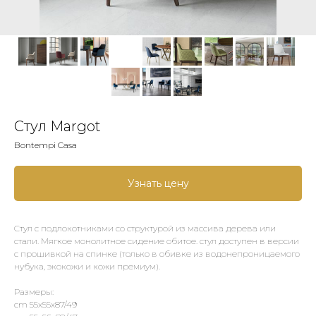
Стул Margot
Bontempi Casa
Узнать цену
Стул с подлокотниками со структурой из массива дерева или
стали. Мягкое монолитное сидение обитое. стул доступен в версии
с прошивкой на спинке (только в обивке из водонепроницаемого
нубука, экокожи и кожи премиум).
Размеры:
cm 55x55x87/49