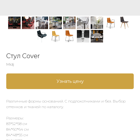
Стул Cover
Midj
Узнать цену
Различные формы оснований. С подлокотниками и без. Выбор
оттенков и тканей по каталогу.
Размеры:
83*52*58 см
84*60*64 см
84*48*55 см